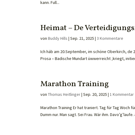
kann. Full...
Heimat – De Verteidigungs
von
Buddy Hills
|
Sep. 21, 2025
|
3 Kommentare
Ich häb am 20.September, im schöne Oberkirch, de 
Prosa – Badische Mundart üwwerreicht ‚kriegt, initi
Marathon Training
von
Thomas Heitlinger
|
Sep. 20, 2025
|
1 Kommentar
Marathon Training Er hat traniert. Tag für Tag Woch f
Dumm nur. Man sagt. Sei Frau. Wär ihm. Davo’g’laufe. a