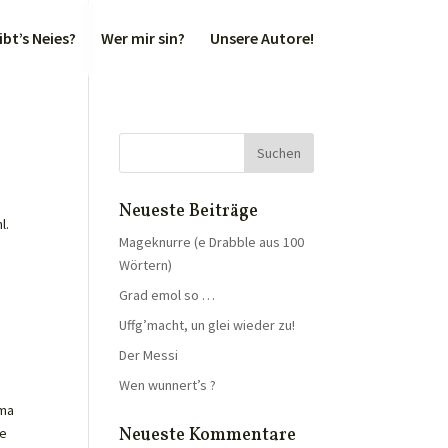
bt’s Neies?
Wer mir sin?
Unsere Autore!
Neueste Beiträge
l.
Mageknurre (e Drabble aus 100
Wörtern)
Grad emol so …
Uffg’macht, un glei wieder zu!
Der Messi
Wen wunnert’s ?
 ma
Neueste Kommentare
ze