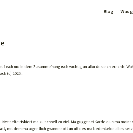
Blog
Was gi
te
auf isch nix. In dem Zusamme‘hang isch wichtig un alloi des isch erschte Wah
ock (c) 2025...
Net selte riskiert ma zu schnell zu viel. Ma guggt sei Karde o un ma moint
att, mit dem ma aigentlich gwinne sott un uff des ma bedenkelos alles set