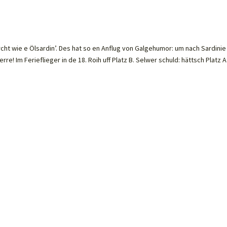
ht wie e Ölsardin’. Des hat so en Anflug von Galgehumor: um nach Sardinie
 Im Ferieflieger in de 18. Roih uff Platz B. Selwer schuld: hättsch Platz A.