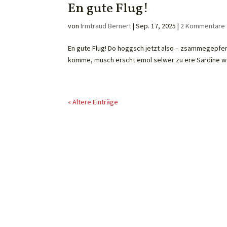
En gute Flug!
von
Irmtraud Bernert
|
Sep. 17, 2025
|
2 Kommentare
En gute Flug! Do hoggsch jetzt also – zsammegepferc
komme, musch erscht emol selwer zu ere Sardine werre!
« Ältere Einträge