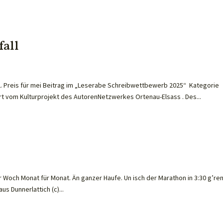
fall
2. Preis für mei Beitrag im „Leserabe Schreibwettbewerb 2025“ Kategorie
ert vom Kulturprojekt des AutorenNetzwerkes Ortenau-Elsass . Des...
ür Woch Monat für Monat. Än ganzer Haufe. Un isch der Marathon in 3:30 g’ren
us Dunnerlattich (c)...