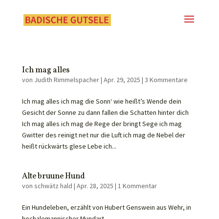
Ich mag alles
von
Judith Rimmelspacher
|
Apr. 29, 2025
|
3 Kommentare
Ich mag alles ich mag die Sonn‘ wie heißt’s Wende dein
Gesicht der Sonne zu dann fallen die Schatten hinter dich
Ich mag alles ich mag de Rege der bringt Sege ich mag
Gwitter des reinigt net nur die Luft ich mag de Nebel der
heißt rückwärts glese Lebe ich...
Alte bruune Hund
von
schwätz hald
|
Apr. 28, 2025
|
1 Kommentar
Ein Hundeleben, erzählt von Hubert Genswein aus Wehr, in
hochalemannischer Mundart.