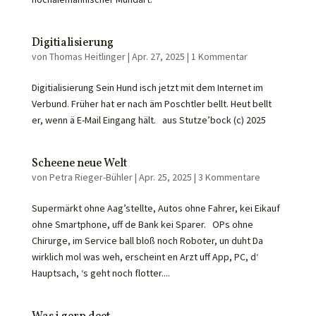
Digitialisierung
von
Thomas Heitlinger
|
Apr. 27, 2025
|
1 Kommentar
Digitialisierung Sein Hund isch jetzt mit dem Internet im
Verbund. Früher hat er nach äm Poschtler bellt. Heut bellt
er, wenn ä E-Mail Eingang hält. aus Stutze’bock (c) 2025
Scheene neue Welt
von
Petra Rieger-Bühler
|
Apr. 25, 2025
|
3 Kommentare
Supermärkt ohne Aag’stellte, Autos ohne Fahrer, kei Eikauf
ohne Smartphone, uff de Bank kei Sparer. OPs ohne
Chirurge, im Service ball bloß noch Roboter, un duht Da
wirklich mol was weh, erscheint en Arzt uff App, PC, d‘
Hauptsach, ‘s geht noch flotter....