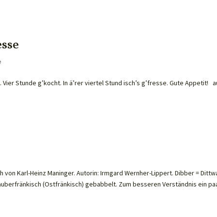
esse
e
Vier Stunde g’kocht. In ä’rer viertel Stund isch’s g’fresse. Gute Appetit! 
von Karl-Heinz Maninger. Autorin: Irmgard Wernher-Lippert. Dibber = Dittwa
auberfränkisch (Ostfränkisch) gebabbelt. Zum besseren Verständnis ein paar