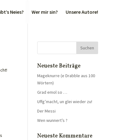
bt’s Neies?
Wer mir sin?
Unsere Autore!
Neueste Beiträge
racht!
Mageknurre (e Drabble aus 100
Wörtern)
Grad emol so …
Uffg’macht, un glei wieder zu!
Der Messi
Wen wunnert’s ?
Neueste Kommentare
es