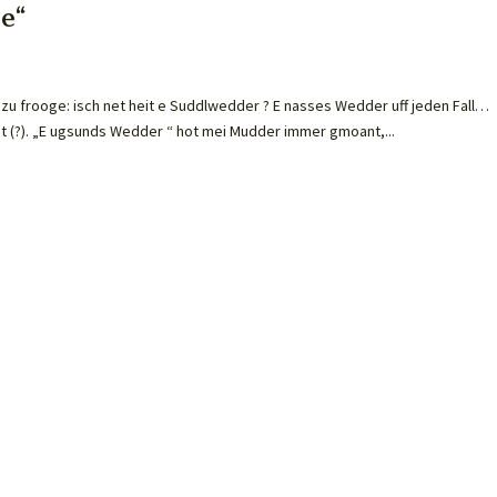
e“
zu frooge: isch net heit e Suddlwedder ? E nasses Wedder uff jeden Fall…
 (?). „E ugsunds Wedder “ hot mei Mudder immer gmoant,...