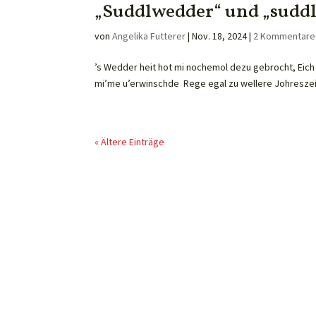
„Suddlwedder“ und „suddl
von
Angelika Futterer
|
Nov. 18, 2024
|
2 Kommentare
’s Wedder heit hot mi nochemol dezu gebrocht, Eich 
mi’me u’erwinschde Rege egal zu wellere Johreszeit
« Ältere Einträge