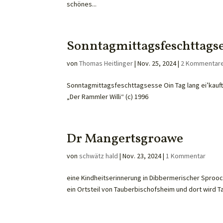
schönes...
Sonntagmittagsfeschttags
von
Thomas Heitlinger
|
Nov. 25, 2024
|
2 Kommentar
Sonntagmittagsfeschttagsesse Oin Tag lang ei’kauft. 
„Der Rammler Willi“ (c) 1996
Dr Mangertsgroawe
von
schwätz hald
|
Nov. 23, 2024
|
1 Kommentar
eine Kindheitserinnerung in Dibbermerischer Sprooch 
ein Ortsteil von Tauberbischofsheim und dort wird T