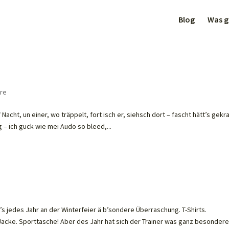
Blog
Was gi
re
Nacht, un einer, wo träppelt, fort isch er, siehsch dort – fascht hätt’s gek
 – ich guck wie mei Audo so bleed,...
t’s jedes Jahr an der Winterfeier ä b’sondere Überraschung. T-Shirts.
 Jacke. Sporttasche! Aber des Jahr hat sich der Trainer was ganz besonder