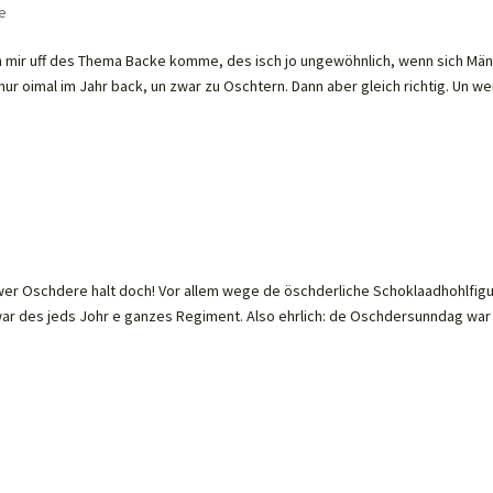
e
n mir uff des Thema Backe komme, des isch jo ungewöhnlich, wenn sich Mä
nur oimal im Jahr back, un zwar zu Oschtern. Dann aber gleich richtig. Un w
wer Oschdere halt doch! Vor allem wege de öschderliche Schoklaadhohlfig
war des jeds Johr e ganzes Regiment. Also ehrlich: de Oschdersunndag war 