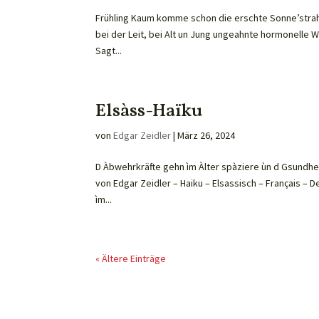
Frühling Kaum komme schon die erschte Sonne’strahl
bei der Leit, bei Alt un Jung ungeahnte hormonelle Wi
Sagt...
Elsàss-Haïku
von
Edgar Zeidler
|
März 26, 2024
D Àbwehrkräfte gehn ìm Àlter spàziere ùn d Gsundhe
von Edgar Zeidler – Haiku – Elsassisch – Français – 
ìm...
« Ältere Einträge