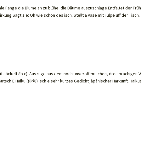
e Fange die Blume an zu blühe. die Bäume auszuschlage Entfaltet der Früh
rkung Sagt sie: Oh wie schön des isch. Stellt a Vase mit Tulpe uff der Tisch.
it säckelt àb c) Auszüge aus dem noch unveröffentlichen, dreisprachigen 
Deutsch E Haiku (俳句) ìsch e sehr kurzes Gedìcht jàpànischer Harkunft. Haikus