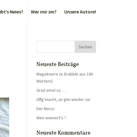
bt’s Neies?
Wer mir sin?
Unsere Autore!
Neueste Beiträge
Mageknurre (e Drabble aus 100
Wörtern)
Grad emol so …
Uffg’macht, un glei wieder zu!
Der Messi
Wen wunnert’s ?
Neueste Kommentare