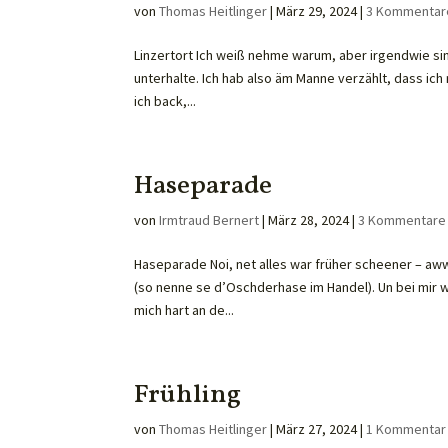
von
Thomas Heitlinger
|
März 29, 2024
|
3 Kommentar
Linzertort Ich weiß nehme warum, aber irgendwie si
unterhalte. Ich hab also äm Manne verzählt, dass ich 
ich back,...
Haseparade
von
Irmtraud Bernert
|
März 28, 2024
|
3 Kommentare
Haseparade Noi, net alles war früher scheener – aw
(so nenne se d’Oschderhase im Handel). Un bei mir 
mich hart an de...
Frühling
von
Thomas Heitlinger
|
März 27, 2024
|
1 Kommentar