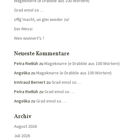
Mageknurre (e Drabble aus 100 Wörtern)
Grad emol so …
Uffg’macht, un glei wieder zu!
Der Messi
Wen wunnert’s ?
Neueste Kommentare
Petra RieBüh
zu
Mageknurre (e Drabble aus 100 Wörtern)
Angelika
zu
Mageknurre (e Drabble aus 100 Wörtern)
Irmtraud Bernert
zu
Grad emol so …
Petra RieBüh
zu
Grad emol so …
Angelika
zu
Grad emol so …
Archiv
August 2026
Juli 2026