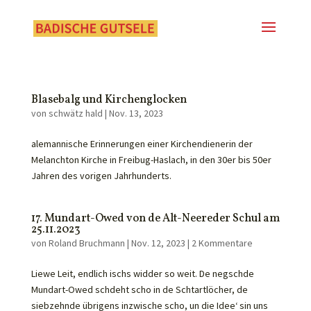
Blasebalg und Kirchenglocken
von
schwätz hald
|
Nov. 13, 2023
alemannische Erinnerungen einer Kirchendienerin der
Melanchton Kirche in Freibug-Haslach, in den 30er bis 50er
Jahren des vorigen Jahrhunderts.
17. Mundart-Owed von de Alt-Neereder Schul am
25.11.2023
von
Roland Bruchmann
|
Nov. 12, 2023
|
2 Kommentare
Liewe Leit, endlich ischs widder so weit. De negschde
Mundart-Owed schdeht scho in de Schtartlöcher, de
siebzehnde übrigens inzwische scho, un die Idee‘ sin uns