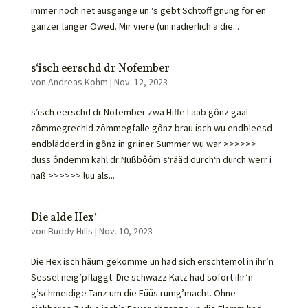
immer noch net ausgange un ‘s gebt Schtoff gnung for en
ganzer langer Owed. Mir viere (un nadierlich a die...
s‘isch eerschd dr Nofember
von
Andreas Kohm
|
Nov. 12, 2023
s‘isch eerschd dr Nofember zwä Hiffe Laab gônz gääl
zômmegrechld zômmegfalle gônz brau isch wu endbleesd
endblädderd in gônz in griiner Summer wu war >>>>>>
duss ôndemm kahl dr Nußbôôm s‘rääd durch‘n durch werr i
naß >>>>>> luu als...
Die alde Hex‘
von
Buddy Hills
|
Nov. 10, 2023
Die Hex isch häum gekomme un had sich erschtemol in ihr’n
Sessel neig’pflaggt. Die schwazz Katz had sofort ihr’n
g’schmeidige Tanz um die Füüs rumg’macht. Ohne