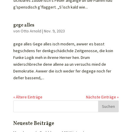
sichbares Zudue isch’s Feuer ahgange un die Flamm had
g’spensdisch g’flaggert. „S’isch kald wie...
gege alles
von
Otto Arnold
|
Nov. 9, 2023
gege alles Gege alles isch modern, awwer es basst
hegschdens fer denkgschädichde Zeitgenosse, die koin
Funke Logik meh in ihrene Herner hen. Drum
widerschbreche dene allene aa un versuchs mied de
Demokratie. Awwer die isch weder fer degege noch fer
defier bassend,...
« Ältere Einträge
Nächste Einträge »
Neueste Beiträge