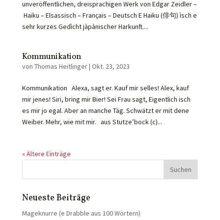
unveröffentlichen, dreisprachigen Werk von Edgar Zeidler –
Haiku – Elsassisch – Français – Deutsch E Haiku (俳句) ìsch e
sehr kurzes Gedìcht jàpànischer Harkunft....
Kommunikation
von
Thomas Heitlinger
|
Okt. 23, 2023
Kommunikation Alexa, sagt er. Kauf mir selles! Alex, kauf
mir jenes! Siri, bring mir Bier! Sei Frau sagt, Eigentlich isch
es mir jo egal. Aber an manche Täg. Schwätzt er mit dene
Weiber. Mehr, wie mit mir. aus Stutze’bock (c)...
« Ältere Einträge
Neueste Beiträge
Mageknurre (e Drabble aus 100 Wörtern)