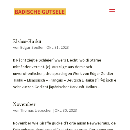
Elsàss-Haïku
von
Edgar Zeidler
|
Okt. 31, 2023
D Nàcht ziejt e Schleier ìwwers Liecht, wo di Starne
mìtnànder vereint. (c) Auszüge aus dem noch
unveröffentlichen, dreisprachigen Werk von Edgar Zeidler –
Haiku – Elsassisch – Français – Deutsch E Haiku (俳句) ìsch e
sehr kurzes Gedìcht jàpànischer Harkunft. Haikus...
November
von
Thomas Liebscher
|
Okt. 30, 2023
November Wie Giraffe gucke d’Forle ausm Newwel raus, de
Feigenbaum drapiert sei Eck jetzt unnerum. Der orangene