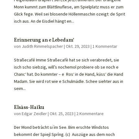
Monn kummt zum Blättlinuflese, am Spielplatz muss er zum
Glick fege. Weil sei blosende Höllenmaschin ozeigt: de Sprit
isch aus. An de Eisdiel hängt en...
Erinnerung an e Lebedam‘
von
Judith Rimmelspacher
|
Okt. 29, 2023
|
1 Kommentar
Straßecafé Imme Straßecafè hat se sich verabredet, sie
isch scho siebzig, will’s nochemol probiere ob se noch e
Chanc‘ hat. Do kommter – e Ros‘ in de Hand, küss‘ die Hand
Madam. Sie wird rot wie e Schulmädle. Schee siehter aus in
seim...
Elsàss-Haïku
von
Edgar Zeidler
|
Okt. 25, 2023
|
2 Kommentare
Der Mond betràcht si ìm See. Bim erschte Wìndstos
bekommt der Spiejl Sprìng. (c) Auszüge aus dem noch