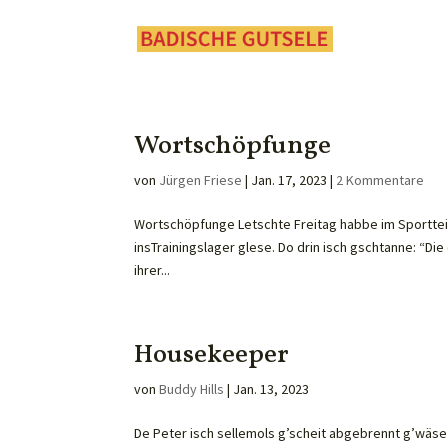
Wortschöpfunge
von
Jürgen Friese
|
Jan. 17, 2023
|
2 Kommentare
Wortschöpfunge Letschte Freitag habbe im Sportteil
insTrainingslager glese. Do drin isch gschtanne: “Die
ihrer...
Housekeeper
von
Buddy Hills
|
Jan. 13, 2023
De Peter isch sellemols g’scheit abgebrennt g’wäse