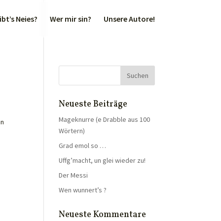
bt’s Neies?
Wer mir sin?
Unsere Autore!
Neueste Beiträge
Mageknurre (e Drabble aus 100
on
Wörtern)
Grad emol so …
Uffg’macht, un glei wieder zu!
Der Messi
Wen wunnert’s ?
Neueste Kommentare