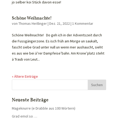
jo selber koi Stück davon esse!
Schöne Weihnachte!
von
Thomas Heitlinger
|
Dez. 21, 2022
|
1 Kommentar
Schöne Weihnachte! Do geh ich in der Adventszeit durch
die Fussgängerzone. Es isch früh am Morge un saukalt,
fascht siebe Grad unter null un wenn mer aushaucht, sieht
es aus wie bei ä’rer Dampfeise’bahn. Am Krone’platz steht
ä Traub von Leut...
« Ältere Einträge
Neueste Beiträge
Mageknurre (e Drabble aus 100 Wörtern)
Grad emol so …