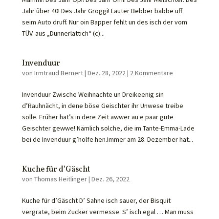
Jahr über 40! Des Jahr Groggi! Lauter Bebber babbe uff
seim Auto druff. Nur oin Bapper fehlt un des isch der vom
TÜV. aus „Dunnerlattich“ (c)...
Invenduur
von
Irmtraud Bernert
|
Dez. 28, 2022
|
2 Kommentare
Invenduur Zwische Weihnachte un Dreikeenig sin
d’Rauhnächt, in dene böse Geischter ihr Unwese treibe
solle. Früher hat’s in dere Zeit awwer au e paar gute
Geischter gewwe! Nämlich solche, die im Tante-Emma-Lade
bei de Invenduur g’holfe hen.Immer am 28. Dezember hat...
Kuche für d’Gäscht
von
Thomas Heitlinger
|
Dez. 26, 2022
Kuche für d’Gäscht D’ Sahne isch sauer, der Bisquit
vergrate, beim Zucker vermesse. S’ isch egal … Man muss