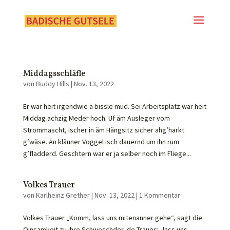
Middagsschläfle
von
Buddy Hills
|
Nov. 13, 2022
Er war heit irgendwie ä bissle müd. Sei Arbeitsplatz war heit
Middag achzig Meder hoch. Uf äm Ausleger vom
Strommascht, ischer in äm Hängsitz sicher ahg’harkt
g’wäse. Än kläuner Voggel isch dauernd um ihn rum
g’fladderd. Geschtern war er ja selber noch im Fliege...
Volkes Trauer
von
Karlheinz Grether
|
Nov. 13, 2022
|
1 Kommentar
Volkes Trauer „Komm, lass uns mitenanner gehe“, sagt die
Oinsamkoit zu ihre Schweschder, de Trauer; „lass uns