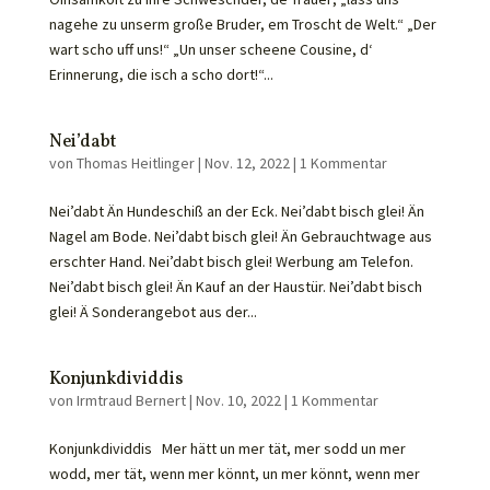
nagehe zu unserm große Bruder, em Troscht de Welt.“ „Der
wart scho uff uns!“ „Un unser scheene Cousine, d‘
Erinnerung, die isch a scho dort!“...
Nei’dabt
von
Thomas Heitlinger
|
Nov. 12, 2022
|
1 Kommentar
Nei’dabt Än Hundeschiß an der Eck. Nei’dabt bisch glei! Än
Nagel am Bode. Nei’dabt bisch glei! Än Gebrauchtwage aus
erschter Hand. Nei’dabt bisch glei! Werbung am Telefon.
Nei’dabt bisch glei! Än Kauf an der Haustür. Nei’dabt bisch
glei! Ä Sonderangebot aus der...
Konjunkdividdis
von
Irmtraud Bernert
|
Nov. 10, 2022
|
1 Kommentar
Konjunkdividdis Mer hätt un mer tät, mer sodd un mer
wodd, mer tät, wenn mer könnt, un mer könnt, wenn mer