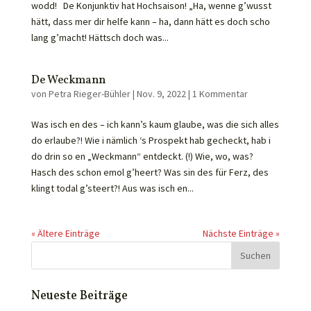
wodd! De Konjunktiv hat Hochsaison! „Ha, wenne g’wusst
hätt, dass mer dir helfe kann – ha, dann hätt es doch scho
lang g’macht! Hättsch doch was...
De Weckmann
von
Petra Rieger-Bühler
|
Nov. 9, 2022
|
1 Kommentar
Was isch en des – ich kann’s kaum glaube, was die sich alles
do erlaube?! Wie i nämlich ‘s Prospekt hab gecheckt, hab i
do drin so en „Weckmann“ entdeckt. (!) Wie, wo, was?
Hasch des schon emol g’heert? Was sin des für Ferz, des
klingt todal g’steert?! Aus was isch en...
« Ältere Einträge
Nächste Einträge »
Neueste Beiträge