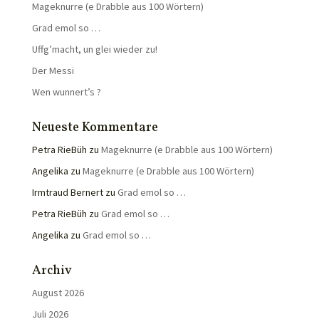
Mageknurre (e Drabble aus 100 Wörtern)
Grad emol so …
Uffg’macht, un glei wieder zu!
Der Messi
Wen wunnert’s ?
Neueste Kommentare
Petra RieBüh
zu
Mageknurre (e Drabble aus 100 Wörtern)
Angelika
zu
Mageknurre (e Drabble aus 100 Wörtern)
Irmtraud Bernert
zu
Grad emol so …
Petra RieBüh
zu
Grad emol so …
Angelika
zu
Grad emol so …
Archiv
August 2026
Juli 2026