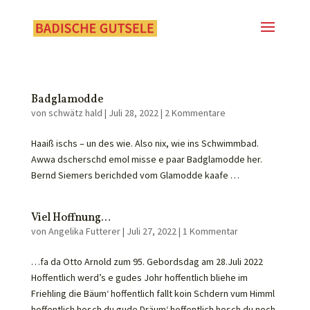
Badglamodde
von
schwätz hald
|
Juli 28, 2022
|
2 Kommentare
Haaiß ischs – un des wie. Also nix, wie ins Schwimmbad.
Awwa dscherschd emol misse e paar Badglamodde her.
Bernd Siemers berichded vom Glamodde kaafe …
Viel Hoffnung…
von
Angelika Futterer
|
Juli 27, 2022
|
1 Kommentar
…fa da Otto Arnold zum 95. Gebordsdag am 28.Juli 2022
Hoffentlich werd’s e gudes Johr hoffentlich bliehe im
Friehling die Bäum‘ hoffentlich fallt koin Schdern vum Himml
hoffentlich hosch du gude Dräum‘ hoffentlich hosch du noch