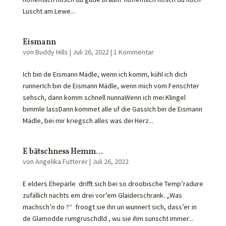
Luscht am Lewe...
Eismann
von
Buddy Hills
|
Juli 26, 2022
|
1 Kommentar
Ich bin de Eismann Mädle, wenn ich komm, kühl ich dich
runnerIch bin de Eismann Mädle, wenn mich vom Fenschter
sehsch, dann komm schnell nunnaWenn ich mei Klingel
bimmle lassDann kommet alle uf die GassIch bin de Eismann
Mädle, bei mir kriegsch alles was dei Herz...
E bätschness Hemm…
von
Angelika Futterer
|
Juli 26, 2022
E elders Ehepärle drifft sich bei so droobische Temp’radure
zufällich nachts em drei vor’em Glaiderschrank. „Was
machsch’n do ?“ froogt sie ihn un wunnert sich, dass’er in
de Glamodde rumgruschdld , wu sie ihm sunscht immer...