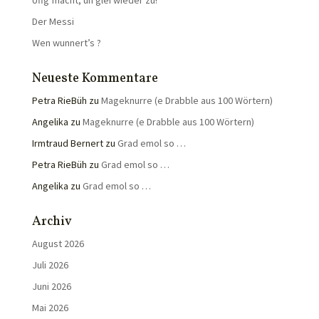
Uffg’macht, un glei wieder zu!
Der Messi
Wen wunnert’s ?
Neueste Kommentare
Petra RieBüh
zu
Mageknurre (e Drabble aus 100 Wörtern)
Angelika
zu
Mageknurre (e Drabble aus 100 Wörtern)
Irmtraud Bernert
zu
Grad emol so …
Petra RieBüh
zu
Grad emol so …
Angelika
zu
Grad emol so …
Archiv
August 2026
Juli 2026
Juni 2026
Mai 2026