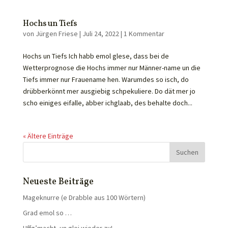
Hochs un Tiefs
von
Jürgen Friese
|
Juli 24, 2022
|
1 Kommentar
Hochs un Tiefs Ich habb emol glese, dass bei de
Wetterprognose die Hochs immer nur Männer-name un die
Tiefs immer nur Frauename hen. Warumdes so isch, do
drübberkönnt mer ausgiebig schpekuliere. Do dät mer jo
scho einiges eifalle, abber ichglaab, des behalte doch...
« Ältere Einträge
Neueste Beiträge
Mageknurre (e Drabble aus 100 Wörtern)
Grad emol so …