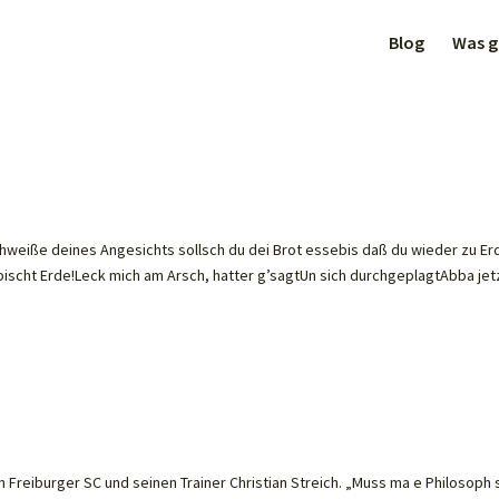
Blog
Was gi
hweiße deines Angesichts sollsch du dei Brot essebis daß du wieder zu Er
ischt Erde!Leck mich am Arsch, hatter g’sagtUn sich durchgeplagtAbba jet
 Freiburger SC und seinen Trainer Christian Streich. „Muss ma e Philosoph s