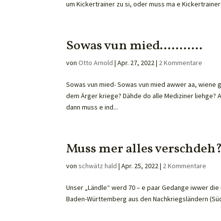
um Kickertrainer zu si, oder muss ma e Kickertrainer
Sowas vun mied………..
von
Otto Arnold
|
Apr. 27, 2022
|
2 Kommentare
Sowas vun mied- Sowas vun mied awwer aa, wiene gra
dem Ärger kriege? Dähde do alle Mediziner liehge?
dann muss e ind...
Muss mer alles verschdeh
von
schwätz hald
|
Apr. 25, 2022
|
2 Kommentare
Unser „Ländle“ werd 70 – e paar Gedange iwwer die I
Baden-Württemberg aus den Nachkriegsländern (Süd