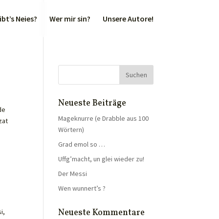
bt’s Neies?
Wer mir sin?
Unsere Autore!
Neueste Beiträge
de
Mageknurre (e Drabble aus 100
zat
Wörtern)
Grad emol so …
Uffg’macht, un glei wieder zu!
Der Messi
Wen wunnert’s ?
Neueste Kommentare
i,