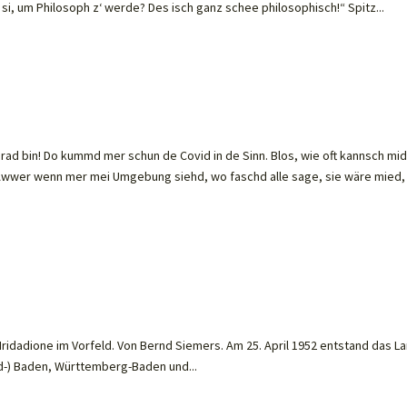
 si, um Philosoph z‘ werde? Des isch ganz schee philosophisch!“ Spitz...
d bin! Do kummd mer schun de Covid in de Sinn. Blos, wie oft kannsch mi
 Awwer wenn mer mei Umgebung siehd, wo faschd alle sage, sie wäre mied,
?
ridadione im Vorfeld. Von Bernd Siemers. Am 25. April 1952 entstand das L
-) Baden, Württemberg-Baden und...