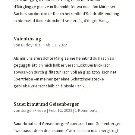
d‘Diirglingge glänze in Rummlôafer wu duss ôm Miirle sei
Saches sordierd in dr Däsch herrenôô d‘Schdrôôß endlông
schbôniefld ôaine doochdld seeleru‘ig d‘ônger Häng...
Valentinstag
von
Buddy Hills
|
Feb. 13, 2022
Als mir uns s’ersdchte Mal g’sähne hennUnd du hasch so
geguggtHätt ich mich halber verschluckt.Dei Blick isch
sowas von durch g’flitztUn isch voll ah g’spitzt-S‘ isch net
übertriebe –In meiner geheime Schatzinselstecke
gebliebe.Zuerscht häbich ä bissle Panik...
Sauerkraut und Geisenberger
von
Jürgen Friese
|
Feb. 12, 2022
|
1 Kommentar
Sauerkraut und GeisenbergerSauerkraut und Geisenberger
“wie passt denn des zsamme”wird sich so manchergfrogt