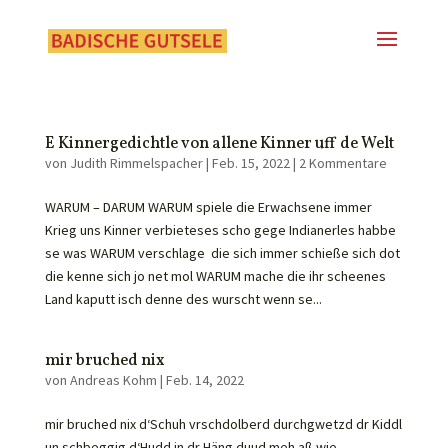
E Kinnergedichtle von allene Kinner uff de Welt
von
Judith Rimmelspacher
|
Feb. 15, 2022
|
2 Kommentare
WARUM – DARUM WARUM spiele die Erwachsene immer
Krieg uns Kinner verbieteses scho gege Indianerles habbe
se was WARUM verschlage die sich immer schieße sich dot
die kenne sich jo net mol WARUM mache die ihr scheenes
Land kaputt isch denne des wurscht wenn se...
mir bruched nix
von
Andreas Kohm
|
Feb. 14, 2022
mir bruched nix d‘Schuh vrschdolberd durchgwetzd dr Kiddl
un schbeggig d‘Hudd in dr Häng duud meh aß wie