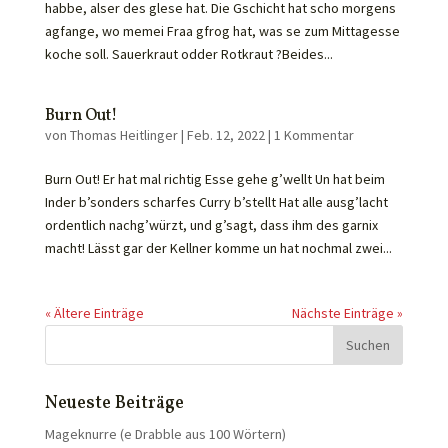
habbe, alser des glese hat. Die Gschicht hat scho morgens
agfange, wo memei Fraa gfrog hat, was se zum Mittagesse
koche soll. Sauerkraut odder Rotkraut ?Beides...
Burn Out!
von
Thomas Heitlinger
|
Feb. 12, 2022
|
1 Kommentar
Burn Out! Er hat mal richtig Esse gehe g’wellt Un hat beim
Inder b’sonders scharfes Curry b’stellt Hat alle ausg’lacht
ordentlich nachg’würzt, und g’sagt, dass ihm des garnix
macht! Lässt gar der Kellner komme un hat nochmal zwei...
« Ältere Einträge
Nächste Einträge »
Neueste Beiträge
Mageknurre (e Drabble aus 100 Wörtern)