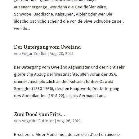
ausenannergange, wer denn die Geelfießler wäre,
Schwobe, Baddische, Kalsruher , Älbler oder wer. Die
äldschd Gschichd scheind die von de Siwe Schwobe zu sei,
weil de...
Der Untergàng vom Owelànd
von
Edgar Zeidler
|
Aug. 28, 2021
Der Untergàng vom Owelànd Afghanistan und der nicht sehr
glorreiche Abzug der Westmächte, allen voran der USA,
erinnert mich plötzlich an den Kulturhistoriker Oswald
Spengler (1880-1936), dessen Hauptwerk, Der Untergang
des Abendlandes (1918-22), ich als Germanist an...
Zum Dood vum Fritz…
von
Angelika Futterer
|
Aug. 26, 2021
E scheens Alder Monchmol, do sen sich d’Leit en unsere