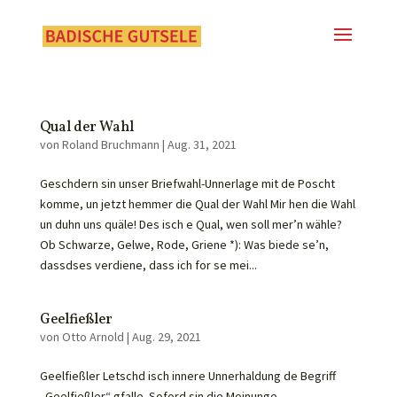
Qual der Wahl
von
Roland Bruchmann
|
Aug. 31, 2021
Geschdern sin unser Briefwahl-Unnerlage mit de Poscht
komme, un jetzt hemmer die Qual der Wahl Mir hen die Wahl
un duhn uns quäle! Des isch e Qual, wen soll mer’n wähle?
Ob Schwarze, Gelwe, Rode, Griene *): Was biede se’n,
dassdses verdiene, dass ich for se mei...
Geelfießler
von
Otto Arnold
|
Aug. 29, 2021
Geelfießler Letschd isch innere Unnerhaldung de Begriff
„Geelfießler“ gfalle. Soford sin die Moinunge