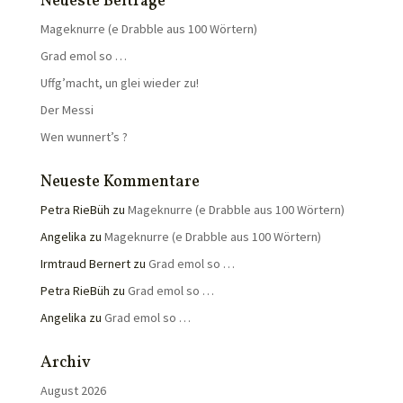
Neueste Beiträge
Mageknurre (e Drabble aus 100 Wörtern)
Grad emol so …
Uffg’macht, un glei wieder zu!
Der Messi
Wen wunnert’s ?
Neueste Kommentare
Petra RieBüh
zu
Mageknurre (e Drabble aus 100 Wörtern)
Angelika
zu
Mageknurre (e Drabble aus 100 Wörtern)
Irmtraud Bernert
zu
Grad emol so …
Petra RieBüh
zu
Grad emol so …
Angelika
zu
Grad emol so …
Archiv
August 2026