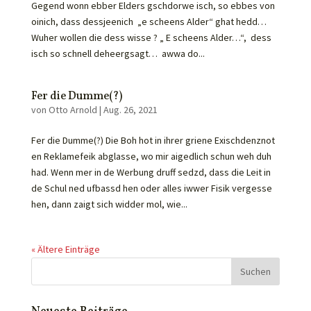
Gegend wonn ebber Elders gschdorwe isch, so ebbes von
oinich, dass dessjeenich „e scheens Alder“ ghat hedd…
Wuher wollen die dess wisse ? „ E scheens Alder…“, dess
isch so schnell deheergsagt… awwa do...
Fer die Dumme(?)
von
Otto Arnold
|
Aug. 26, 2021
Fer die Dumme(?) Die Boh hot in ihrer griene Exischdenznot
en Reklamefeik abglasse, wo mir aigedlich schun weh duh
had. Wenn mer in de Werbung druff sedzd, dass die Leit in
de Schul ned ufbassd hen oder alles iwwer Fisik vergesse
hen, dann zaigt sich widder mol, wie...
« Ältere Einträge