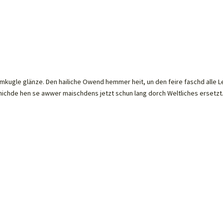
aumkugle glänze. Den hailiche Owend hemmer heit, un den feire faschd alle Le
chichde hen se awwer maischdens jetzt schun lang dorch Weltliches ersetzt..