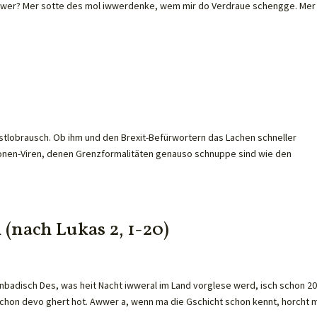
gedwer? Mer sotte des mol iwwerdenke, wem mir do Verdraue schengge. Mer
lbstlobrausch. Ob ihm und den Brexit-Befürwortern das Lachen schneller
onen-Viren, denen Grenzformalitäten genauso schnuppe sind wie den
(nach Lukas 2, 1-20)
rnbadisch Des, was heit Nacht iwweral im Land vorglese werd, isch schon 2
chon devo ghert hot. Awwer a, wenn ma die Gschicht schon kennt, horcht 