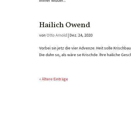
immer widder...
Hailich Owend
von
Otto Arnold
|
Dez. 24, 2020
Vorbei sin jetz die vier Advenze. Heit solle Krischb
Die duhn so, als wäre se Krischde. Ihre hailiche Ges
« Ältere Einträge