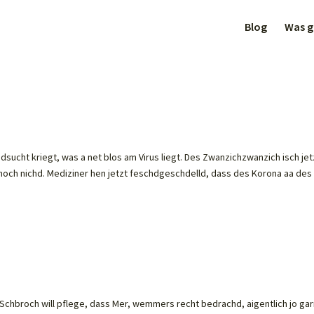
Blog
Was gi
dsucht kriegt, was a net blos am Virus liegt. Des Zwanzichzwanzich isch je
och nichd. Mediziner hen jetzt feschdgeschdelld, dass des Korona aa des
chbroch will pflege, dass Mer, wemmers recht bedrachd, aigentlich jo gar