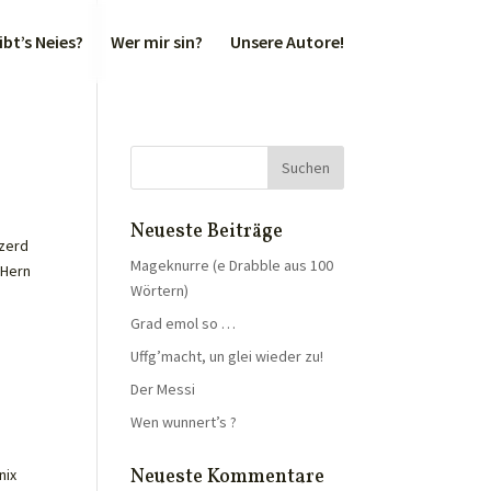
bt’s Neies?
Wer mir sin?
Unsere Autore!
Neueste Beiträge
tzerd
Mageknurre (e Drabble aus 100
 Hern
Wörtern)
Grad emol so …
Uffg’macht, un glei wieder zu!
Der Messi
Wen wunnert’s ?
Neueste Kommentare
nix