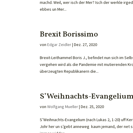
machd. Weil, wer isch der Mer? Isch der werkle ir
ebbes un Mer...
Brexit Borissimo
von
Edgar Zeidler
|
Dez. 27, 2020
Brexit-Leithammel Boris J., befindet nun sich im Se
vergehen wird als die Pandemie mit mutierenden Kr
überzeugten Republikanern die...
S’Weihnachts-Evangelium 
von
Wolfgang Mueller
|
Dez. 25, 2020
S’Weihnachts-Evangelium (nach Lukas 2, 1-20) uff Ke
Johr her un s’gebt anneweg kaum jemand, der net s