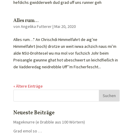
hefdichs gwidderweh dud grad uff uns runner geh
Alles rum…
von
Angelika Futterer
|
Mai 20, 2020
Alles rum…* An Chrischdi Himmelfahrt de aig’ne
Himmelfahrt (noch) drotze un weit iwwa achzich naus mi’m
alde NSU-Drohtesel wu ma mol vor fuchzich Johr beim
Preisangle gwunne ghat hot ubeschwert un leichdfießich in
de Vadderedag neidrebble Uff’’m Fischerfescht...
« Ältere Einträge
Neueste Beiträge
Mageknurre (e Drabble aus 100 Wörtern)
Grad emol so …