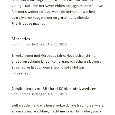
verloge. Noi – me net iwwer ebbes beklage. Moment! – Äwe
fallt mer’s widder ei: Also, wenn de Neimond – wie heit –
sein silwerne Hooge unner en grünende, blühende
Friehlingsdag macht...
Mercedes
von
Thomas Heitlinger
|
Mai 25, 2020
Er wollt immer mol Mercedes fahre. Heut isch er drinne
g’lege. Än schöner langer Kombi gänzlich schwarz lackiert
Zu schad. er hat von dem Erlebnis net ä Mol was
mitgekriegt!
Gastbeitrag von Michael Köhler: sieß wedder
von
Thomas Heitlinger
|
Mai 23, 2020
sieß wedder händ wie hoise wolge dun de hiegl folge, wie e
so dei schnaufe schbier, macht me vellich hinnrefier, was e