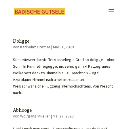
Doligge
von
Karlheinz Grether
|
Mai 31, 2020
Sonneüwwerdachte Terrrasseliege. Grad so doligge – ohne
Sonn. In Himmel neigugge, nix sehe, gar nix! Katzegraues
Wolkebett deckt‘s Himmelblau zu. Macht nix – egal.
Azurblauer Himmel isch a net intressanter.
Weißschwänziche Flugzeug allerhöchschtens. Von Wescht
nach...
Abhooge
von
Wolfgang Mueller
|
Mai 27, 2020
I wollt noch was sage – Herrschaftszeit! s’war doch net