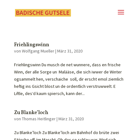
Friehlingswinn
von
Wolfgang Mueller
|
März 31, 2020
Friehlingswinn Du musch de net wunnere, dass en frische
Winn, der alle Sorge un Malääse, die sich iwwer de Winter
ogsammelt hen, verschaiche soll, dir erscht emol ziemlich
heftig ins Gsicht blost un de ordentlich verstruwwelt. E
Liftle, des‘d kaum spiersch, kann der...
Zu Blanke’loch
von
Thomas Heitlinger
|
März 31, 2020
Zu Blanke’loch Zu Blanke’loch am Bahnhof do brüte zwei
Störche uff äm Mascht. Ob des so schlau war. Wird sich