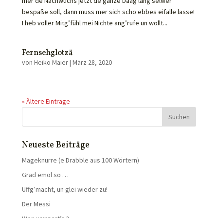
mer de Nachwuchs jetzt de ganze Daag lang selwer
bespaße soll, dann muss mer sich scho ebbes eifalle lasse!
I heb voller Mitg’fühl mei Nichte ang’rufe un wollt...
Fernsehglotzä
von
Heiko Maier
|
März 28, 2020
« Ältere Einträge
Neueste Beiträge
Mageknurre (e Drabble aus 100 Wörtern)
Grad emol so …
Uffg’macht, un glei wieder zu!
Der Messi