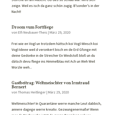
zeige. Weil es isch da ganz schön zugig. B’sonder’s in der
Nacht!
Droom vum Fortfliege
von
Elfi Neubauer-Theis
|
März 29, 2020
Frei wie en Vogl un trotzdem hättsch koi Vogl-Winsch koi
Vogl-Ideee weil d veronkert bisch en de Erd Gfonge mit
deine Gedonke in de Streicher En Windstoß bloß un du
dätsch devu fliege ins Himmelblau mit Ach un Weh Weil
Worzle weh...
Gastbeitrag: Weltmeischter von Irmtraud
Bernert
von
Thomas Heitlinger
|
März 29, 2020
Weltmeischter! In Quarantäne werre manche Leut dabbich,
annere dagege werre kreativ. Gezwungenermaße! Wenn